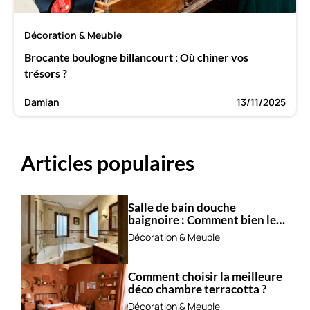
Décoration & Meuble
Brocante boulogne billancourt : Où chiner vos
trésors ?
Damian
13/11/2025
Articles populaires
Salle de bain douche
baignoire : Comment bien les
combiner ?
Décoration & Meuble
Comment choisir la meilleure
déco chambre terracotta ?
Décoration & Meuble