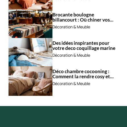
Brocante boulogne
billancourt : Où chiner vos
trésors ?
Décoration & Meuble
Des idées inspirantes pour
votre deco coquillage marine
Décoration & Meuble
Déco chambre cocooning :
Comment la rendre cosy et
apaisante ?
Décoration & Meuble