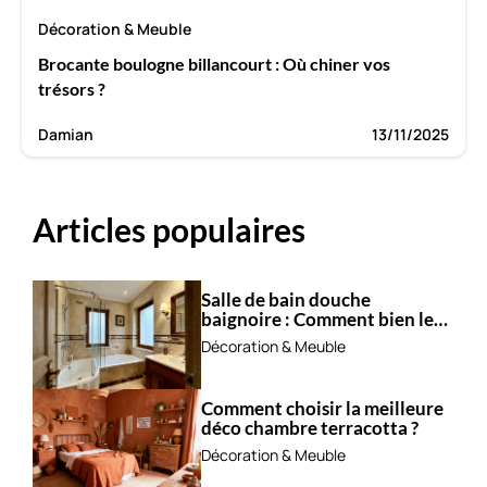
Décoration & Meuble
Brocante boulogne billancourt : Où chiner vos
trésors ?
Damian
13/11/2025
Articles populaires
Salle de bain douche
baignoire : Comment bien les
combiner ?
Décoration & Meuble
Comment choisir la meilleure
déco chambre terracotta ?
Décoration & Meuble