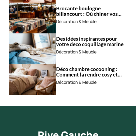
Brocante boulogne
billancourt : Où chiner vos
trésors ?
Décoration & Meuble
Des idées inspirantes pour
votre deco coquillage marine
Décoration & Meuble
Déco chambre cocooning :
Comment la rendre cosy et
apaisante ?
Décoration & Meuble
Rive Gauche