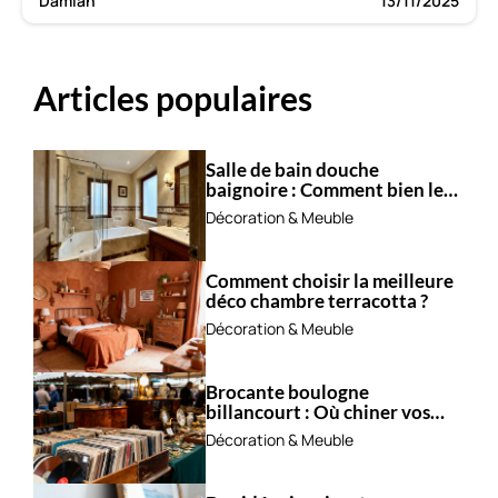
Damian
13/11/2025
Articles populaires
Salle de bain douche
baignoire : Comment bien les
combiner ?
Décoration & Meuble
Comment choisir la meilleure
déco chambre terracotta ?
Décoration & Meuble
Brocante boulogne
billancourt : Où chiner vos
trésors ?
Décoration & Meuble