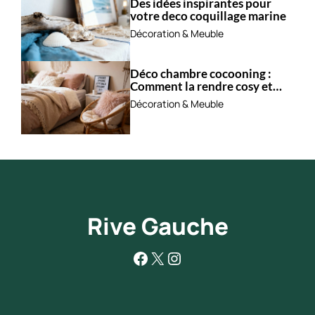
Des idées inspirantes pour
votre deco coquillage marine
Décoration & Meuble
Déco chambre cocooning :
Comment la rendre cosy et
apaisante ?
Décoration & Meuble
Rive Gauche
Facebook
X
Instagram