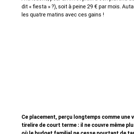
dit « fiesta » ?), soit à peine 29 € par mois. A
les quatre matins avec ces gains !
Ce placement, perçu longtemps comme une vale
tirelire de court terme : il ne couvre même plu
où le budget familial ne cesse pourtant de ta