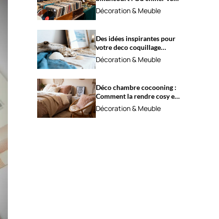
trésors ?
Décoration & Meuble
Des idées inspirantes pour
votre deco coquillage
marine
Décoration & Meuble
Déco chambre cocooning :
Comment la rendre cosy et
apaisante ?
Décoration & Meuble