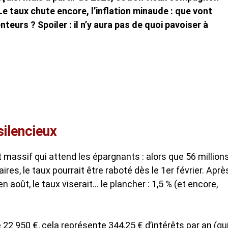
 taux chute encore, l’inflation minaude : que vont
teurs ? Spoiler : il n’y aura pas de quoi pavoiser à
silencieux
 massif qui attend les épargnants : alors que 56 million
res, le taux pourrait être raboté dès le 1er février. Aprè
n août, le taux viserait… le plancher : 1,5 % (et encore,
e 22 950 €, cela représente 344,25 € d’intérêts par an (qu