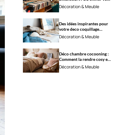
trésors ?
Décoration & Meuble
Des idées inspirantes pour
votre deco coquillage
marine
Décoration & Meuble
Déco chambre cocooning :
Comment la rendre cosy et
apaisante ?
Décoration & Meuble