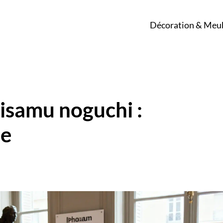
Décoration & Meu
 isamu noguchi :
le