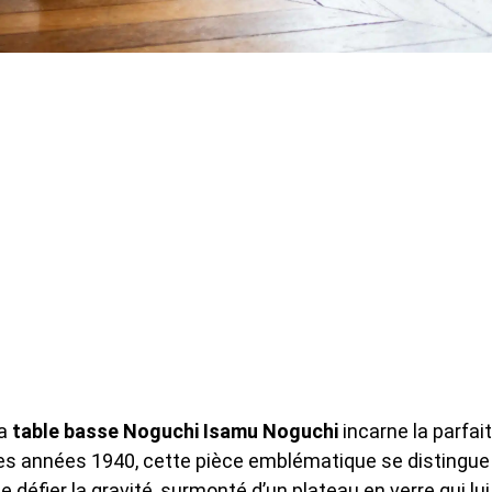
la
table basse Noguchi Isamu Noguchi
incarne la parfai
 les années 1940, cette pièce emblématique se distingue
défier la gravité, surmonté d’un plateau en verre qui lui