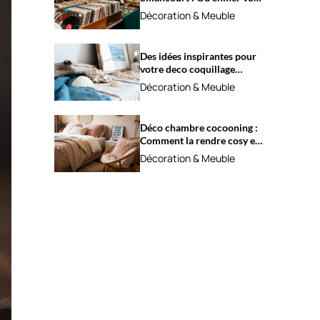
trésors ?
Décoration & Meuble
Des idées inspirantes pour
votre deco coquillage
marine
Décoration & Meuble
Déco chambre cocooning :
Comment la rendre cosy et
apaisante ?
Décoration & Meuble