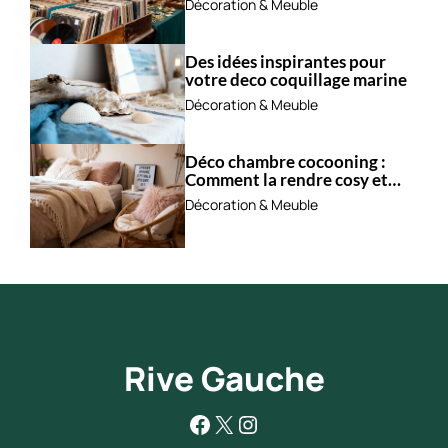
Décoration & Meuble
Des idées inspirantes pour
votre deco coquillage marine
Décoration & Meuble
Déco chambre cocooning :
Comment la rendre cosy et
apaisante ?
Décoration & Meuble
Rive Gauche
Facebook
X
Instagram