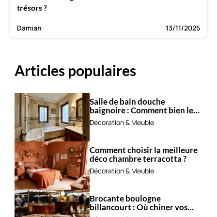
trésors ?
Damian
13/11/2025
Articles populaires
Salle de bain douche
baignoire : Comment bien les
combiner ?
Décoration & Meuble
Comment choisir la meilleure
déco chambre terracotta ?
Décoration & Meuble
Brocante boulogne
billancourt : Où chiner vos
trésors ?