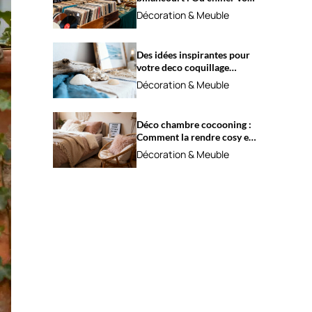
trésors ?
Décoration & Meuble
Des idées inspirantes pour
votre deco coquillage
marine
Décoration & Meuble
Déco chambre cocooning :
Comment la rendre cosy et
apaisante ?
Décoration & Meuble