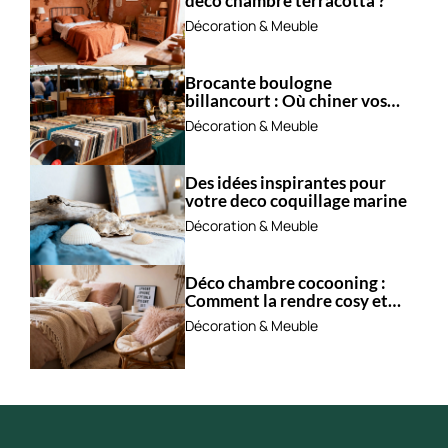
déco chambre terracotta ?
Décoration & Meuble
Brocante boulogne
billancourt : Où chiner vos
trésors ?
Décoration & Meuble
Des idées inspirantes pour
votre deco coquillage marine
Décoration & Meuble
Déco chambre cocooning :
Comment la rendre cosy et
apaisante ?
Décoration & Meuble