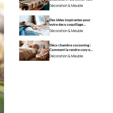
trésors ?
Décoration & Meuble
Des idées inspirantes pour
votre deco coquillage
marine
Décoration & Meuble
Déco chambre cocooning :
Comment la rendre cosy et
apaisante ?
Décoration & Meuble