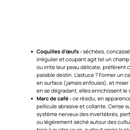
Coquilles d’œufs :
séchées, concassées
irrégulier et coupant agit tel un champ
ou irrite leur peau délicate, préfèrent
paisible destin. L’astuce ? Former un ce
en surface (jamais enfouies), et miser 
en se dégradant, elles enrichissent le 
Marc de café :
ce résidu, en apparence 
pellicule abrasive et collante. Cerise su
système nerveux des invertébrés, pertur
ou légèrement séché autour des cultur
trois à quatre jours, surtout après la pl