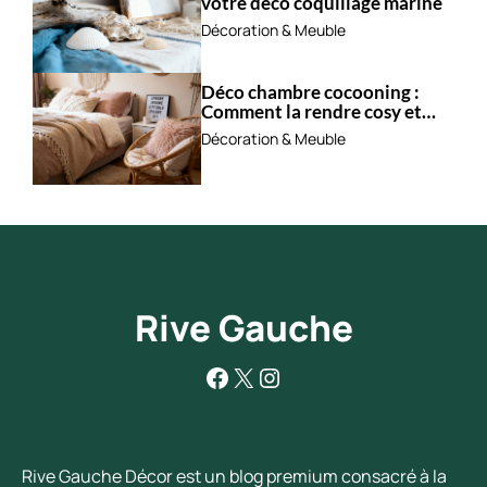
votre deco coquillage marine
Décoration & Meuble
Déco chambre cocooning :
Comment la rendre cosy et
apaisante ?
Décoration & Meuble
Rive Gauche
Facebook
X
Instagram
Rive Gauche Décor est un blog premium consacré à la