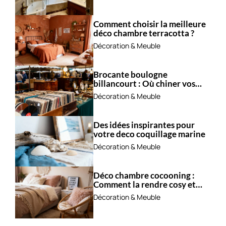
Comment choisir la meilleure
déco chambre terracotta ?
Décoration & Meuble
Brocante boulogne
billancourt : Où chiner vos
trésors ?
Décoration & Meuble
Des idées inspirantes pour
votre deco coquillage marine
Décoration & Meuble
Déco chambre cocooning :
Comment la rendre cosy et
apaisante ?
Décoration & Meuble