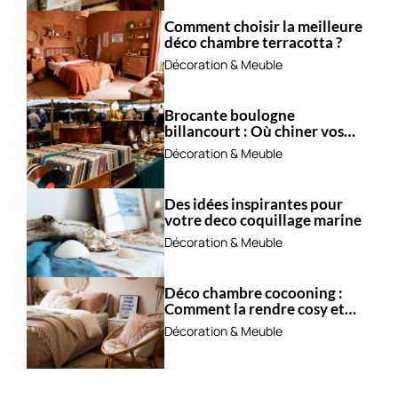
Comment choisir la meilleure
déco chambre terracotta ?
Décoration & Meuble
Brocante boulogne
billancourt : Où chiner vos
trésors ?
Décoration & Meuble
Des idées inspirantes pour
votre deco coquillage marine
Décoration & Meuble
Déco chambre cocooning :
Comment la rendre cosy et
apaisante ?
Décoration & Meuble