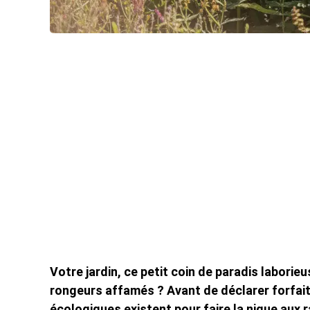
Votre jardin, ce petit coin de paradis laborie
rongeurs affamés ? Avant de déclarer forfait ou
écologiques existent pour faire la nique aux ra