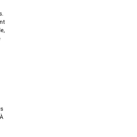
s.
ont
e,
e
rs
 À