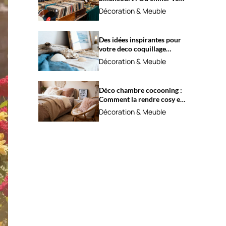
trésors ?
Décoration & Meuble
Des idées inspirantes pour
votre deco coquillage
marine
Décoration & Meuble
Déco chambre cocooning :
Comment la rendre cosy et
apaisante ?
Décoration & Meuble