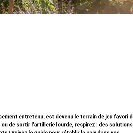
usement entretenu, est devenu le terrain de jeu favori 
 de sortir l’artillerie lourde, respirez : des solutions
ts ! Suivez le guide pour rétablir la paix dans vos