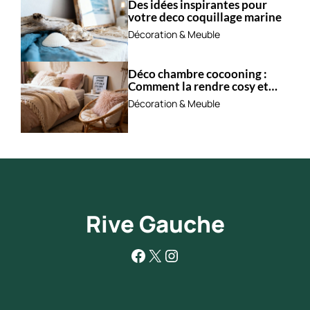
Des idées inspirantes pour
votre deco coquillage marine
Décoration & Meuble
Déco chambre cocooning :
Comment la rendre cosy et
apaisante ?
Décoration & Meuble
Rive Gauche
Facebook
X
Instagram