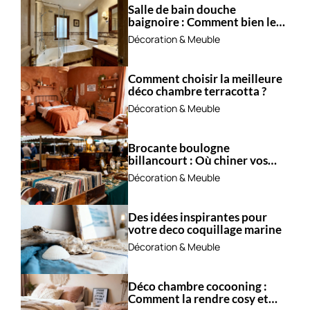
Salle de bain douche
baignoire : Comment bien les
combiner ?
Décoration & Meuble
Comment choisir la meilleure
déco chambre terracotta ?
Décoration & Meuble
Brocante boulogne
billancourt : Où chiner vos
trésors ?
Décoration & Meuble
Des idées inspirantes pour
votre deco coquillage marine
Décoration & Meuble
Déco chambre cocooning :
Comment la rendre cosy et