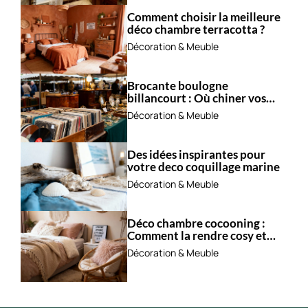
Comment choisir la meilleure
déco chambre terracotta ?
Décoration & Meuble
Brocante boulogne
billancourt : Où chiner vos
trésors ?
Décoration & Meuble
Des idées inspirantes pour
votre deco coquillage marine
Décoration & Meuble
Déco chambre cocooning :
Comment la rendre cosy et
apaisante ?
Décoration & Meuble