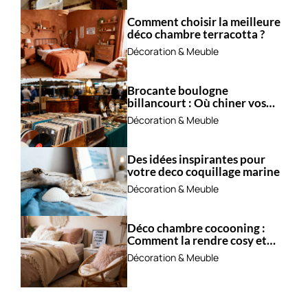
Comment choisir la meilleure
déco chambre terracotta ?
Décoration & Meuble
Brocante boulogne
billancourt : Où chiner vos
trésors ?
Décoration & Meuble
Des idées inspirantes pour
votre deco coquillage marine
Décoration & Meuble
Déco chambre cocooning :
Comment la rendre cosy et
apaisante ?
Décoration & Meuble