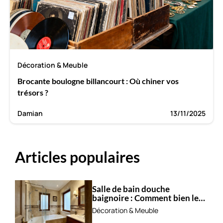
Décoration & Meuble
Brocante boulogne billancourt : Où chiner vos
trésors ?
Damian
13/11/2025
Articles populaires
Salle de bain douche
baignoire : Comment bien les
combiner ?
Décoration & Meuble