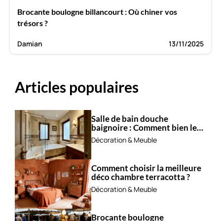
Brocante boulogne billancourt : Où chiner vos
trésors ?
Damian
13/11/2025
Articles populaires
Salle de bain douche
baignoire : Comment bien les
combiner ?
Décoration & Meuble
Comment choisir la meilleure
déco chambre terracotta ?
Décoration & Meuble
Brocante boulogne