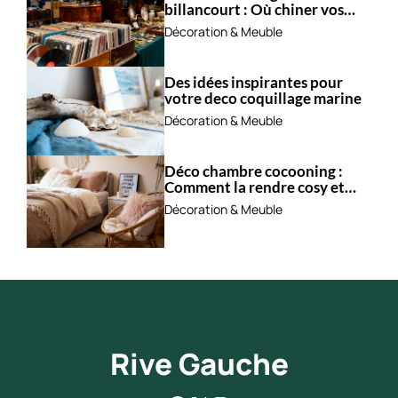
billancourt : Où chiner vos
trésors ?
Décoration & Meuble
Des idées inspirantes pour
votre deco coquillage marine
Décoration & Meuble
Déco chambre cocooning :
Comment la rendre cosy et
apaisante ?
Décoration & Meuble
Rive Gauche