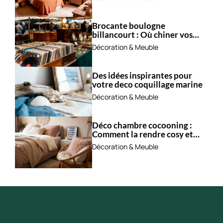
Brocante boulogne
billancourt : Où chiner vos
trésors ?
Décoration & Meuble
Des idées inspirantes pour
votre deco coquillage marine
Décoration & Meuble
Déco chambre cocooning :
Comment la rendre cosy et
apaisante ?
Décoration & Meuble