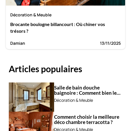
Décoration & Meuble
Brocante boulogne billancourt : Où chiner vos
trésors ?
Damian
13/11/2025
Articles populaires
Salle de bain douche
baignoire : Comment bien les
combiner ?
Décoration & Meuble
Comment choisir la meilleure
déco chambre terracotta ?
Décoration & Meuble