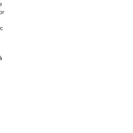
e
or
oc
à