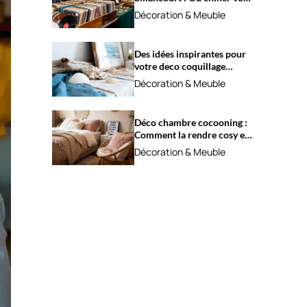
trésors ?
Décoration & Meuble
Des idées inspirantes pour
votre deco coquillage
marine
Décoration & Meuble
Déco chambre cocooning :
Comment la rendre cosy et
apaisante ?
Décoration & Meuble