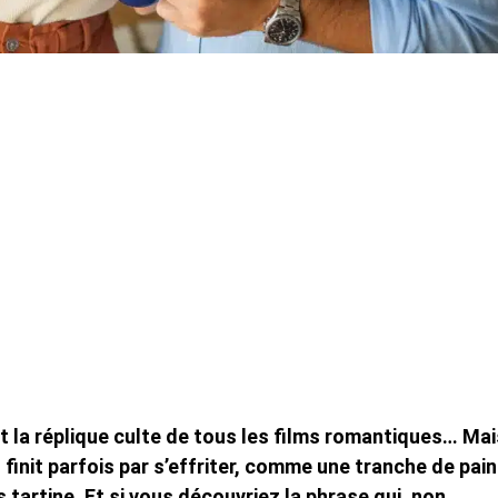
’est la réplique culte de tous les films romantiques… Ma
finit parfois par s’effriter, comme une tranche de pain
s tartine. Et si vous découvriez la phrase qui, non