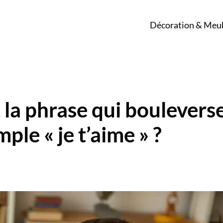
Décoration & Meu
t la phrase qui boulevers
ple « je t’aime » ?