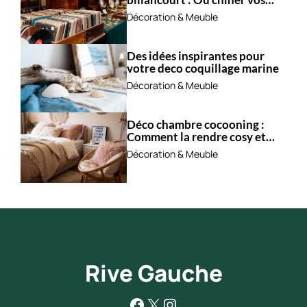
trésors ?
Décoration & Meuble
Des idées inspirantes pour
votre deco coquillage marine
Décoration & Meuble
Déco chambre cocooning :
Comment la rendre cosy et
apaisante ?
Décoration & Meuble
Rive Gauche
Facebook
X
Instagram