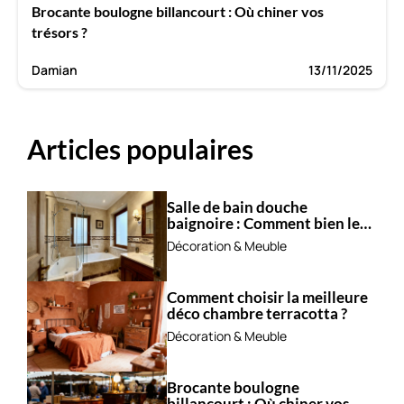
Brocante boulogne billancourt : Où chiner vos
trésors ?
Damian
13/11/2025
Articles populaires
Salle de bain douche
baignoire : Comment bien les
combiner ?
Décoration & Meuble
Comment choisir la meilleure
déco chambre terracotta ?
Décoration & Meuble
Brocante boulogne
billancourt : Où chiner vos