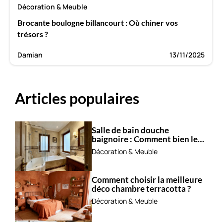
Décoration & Meuble
Brocante boulogne billancourt : Où chiner vos
trésors ?
Damian
13/11/2025
Articles populaires
Salle de bain douche
baignoire : Comment bien les
combiner ?
Décoration & Meuble
Comment choisir la meilleure
déco chambre terracotta ?
Décoration & Meuble