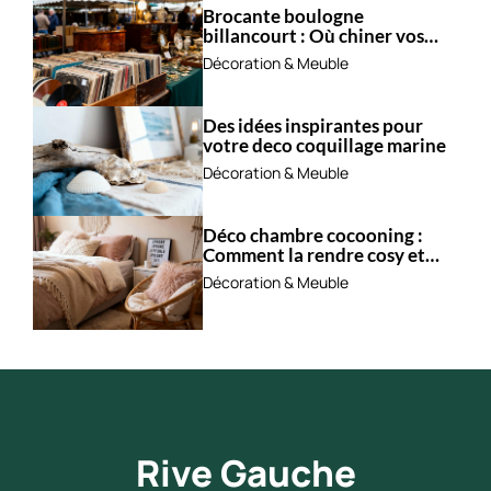
Brocante boulogne
billancourt : Où chiner vos
trésors ?
Décoration & Meuble
Des idées inspirantes pour
votre deco coquillage marine
Décoration & Meuble
Déco chambre cocooning :
Comment la rendre cosy et
apaisante ?
Décoration & Meuble
Rive Gauche