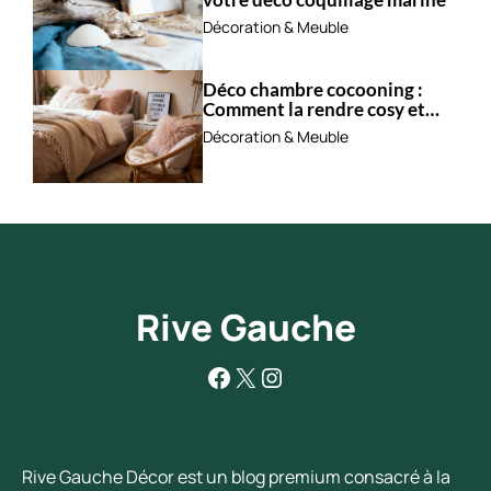
Décoration & Meuble
Déco chambre cocooning :
Comment la rendre cosy et
apaisante ?
Décoration & Meuble
Rive Gauche
Facebook
X
Instagram
Rive Gauche Décor est un blog premium consacré à la