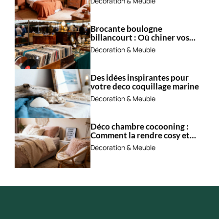
Décoration & Meuble
Brocante boulogne
billancourt : Où chiner vos
trésors ?
Décoration & Meuble
Des idées inspirantes pour
votre deco coquillage marine
Décoration & Meuble
Déco chambre cocooning :
Comment la rendre cosy et
apaisante ?
Décoration & Meuble