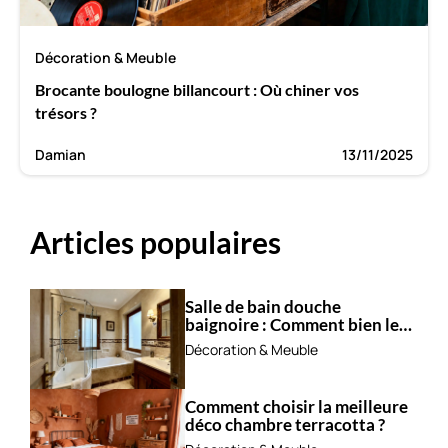
Décoration & Meuble
Brocante boulogne billancourt : Où chiner vos
trésors ?
Damian
13/11/2025
Articles populaires
Salle de bain douche
baignoire : Comment bien les
combiner ?
Décoration & Meuble
Comment choisir la meilleure
déco chambre terracotta ?