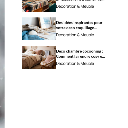
trésors ?
Décoration & Meuble
Des idées inspirantes pour
votre deco coquillage
marine
Décoration & Meuble
Déco chambre cocooning :
Comment la rendre cosy et
apaisante ?
Décoration & Meuble